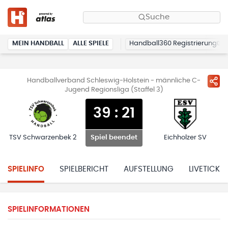
Suche
MEIN HANDBALL
ALLE SPIELE
Handball360 Registrierung
Handballverband Schleswig-Holstein - männliche C-
Jugend Regionsliga (Staffel 3)
39
:
21
TSV Schwarzenbek 2
Eichholzer SV
Spiel beendet
SPIELINFO
SPIELBERICHT
AUFSTELLUNG
LIVETICKE
SPIELINFORMATIONEN