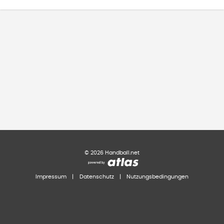
©
2026
Handball.net
Impressum
|
Datenschutz
|
Nutzungsbedingungen