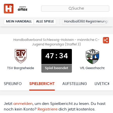
Suche
MEIN HANDBALL
ALLE SPIELE
Handball360 Registrierung
Handballverband Schleswig-Holstein - männliche C-
Jugend Regionsliga (Staffel 3)
47
:
34
TSV Bargteheide
VfL Geesthacht
Spiel beendet
SPIELINFO
SPIELBERICHT
AUFSTELLUNG
LIVETICKE
Jetzt
anmelden
, um den Spielbericht zu lesen. Du hast
noch kein Konto?
Registriere
dich jetzt kostenlos.