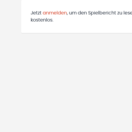
Jetzt
anmelden
, um den Spielbericht zu les
kostenlos.