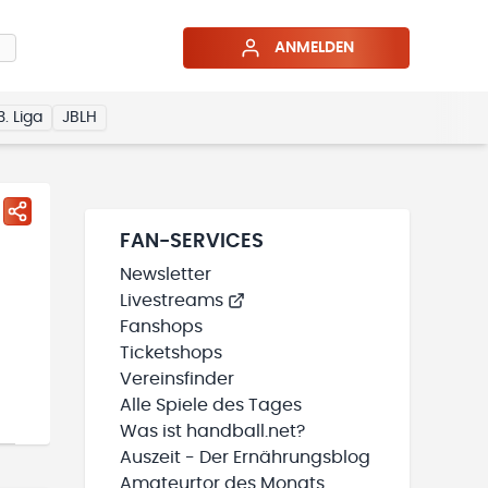
ANMELDEN
3. Liga
JBLH
FAN-SERVICES
Newsletter
Livestreams
Fanshops
Ticketshops
Vereinsfinder
Alle Spiele des Tages
Was ist handball.net?
Auszeit - Der Ernährungsblog
Amateurtor des Monats