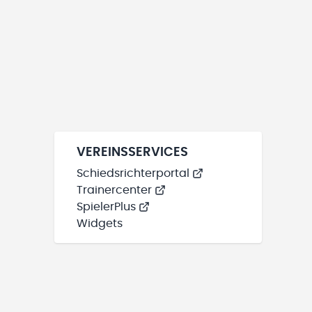
VEREINSSERVICES
Schiedsrichterportal
Trainercenter
SpielerPlus
Widgets