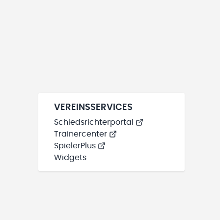
VEREINSSERVICES
Schiedsrichterportal
Trainercenter
SpielerPlus
Widgets