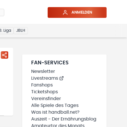
ANMELDEN
3. Liga
JBLH
FAN-SERVICES
Newsletter
Livestreams
Fanshops
Ticketshops
Vereinsfinder
Alle Spiele des Tages
Was ist handball.net?
Auszeit - Der Ernährungsblog
Amateurtor des Monats