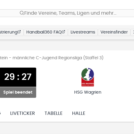
Finde Vereine, Teams, Ligen und mehr…
trierung
Handball360 FAQ
Livestreams
Vereinsfinder
ein - männliche C-Jugend Regionsliga (Staffel 3)
29
:
27
Spiel beendet
HSG Wagrien
G
LIVETICKER
TABELLE
HALLE