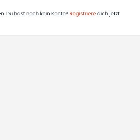
en. Du hast noch kein Konto?
Registriere
dich jetzt