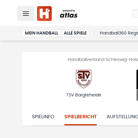
MEIN HANDBALL
ALLE SPIELE
Handball360 Regis
Handballverband Schleswig-Holst
TSV Bargteheide
SPIELINFO
SPIELBERICHT
AUFSTELLUN