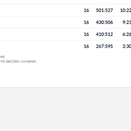
16
501
:
527
10:2
16
430
:
506
9:2
16
410
:
512
6:2
16
267
:
595
2:3
et.
ie mit der/den vorderen