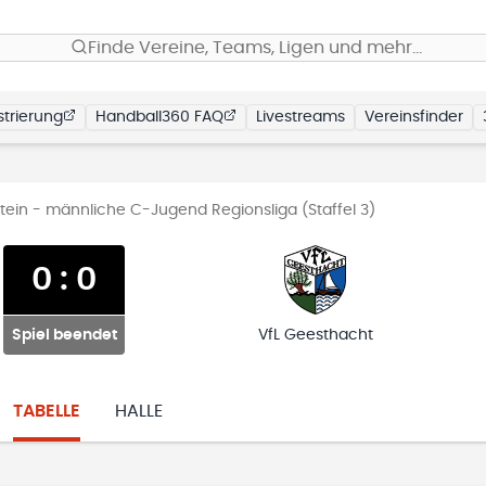
Finde Vereine, Teams, Ligen und mehr…
trierung
Handball360 FAQ
Livestreams
Vereinsfinder
ein - männliche C-Jugend Regionsliga (Staffel 3)
0
:
0
Spiel beendet
VfL Geesthacht
TABELLE
HALLE