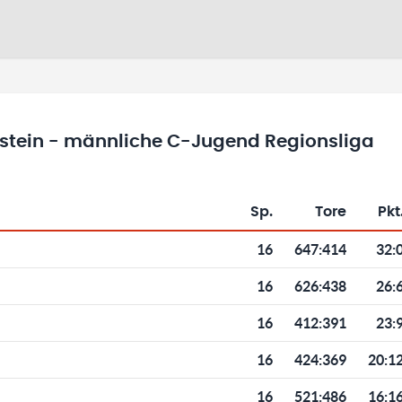
stein - männliche C-Jugend Regionsliga
Sp.
Tore
Pkt
Toren und Punkten
16
647
:
414
32:
16
626
:
438
26:
16
412
:
391
23:
16
424
:
369
20:1
16
521
:
486
16:1