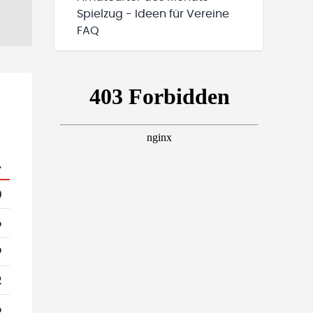
Spielzug - Ideen für Vereine
FAQ
.
0
6
9
2
6