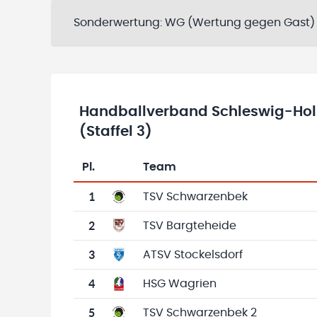
Sonderwertung:
WG (Wertung gegen Gast)
Handballverband Schleswig-Hol
(Staffel 3)
Pl.
Team
Team-Logo
Tabelle mit Vereinsplatzierungen, Spielen, 
1
TSV Schwarzenbek
2
TSV Bargteheide
3
ATSV Stockelsdorf
4
HSG Wagrien
5
TSV Schwarzenbek 2