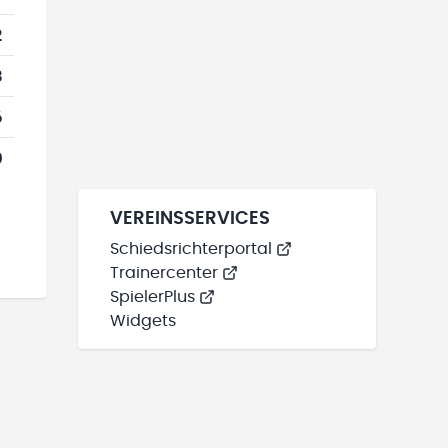
2
3
6
0
VEREINSSERVICES
Schiedsrichterportal
Trainercenter
SpielerPlus
Widgets