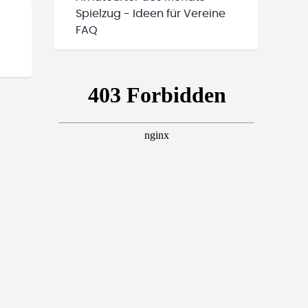
Spielzug - Ideen für Vereine
FAQ