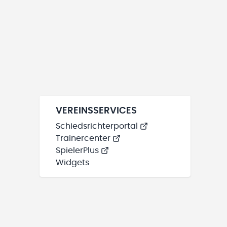
VEREINSSERVICES
Schiedsrichterportal
Trainercenter
SpielerPlus
Widgets