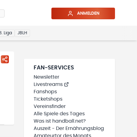
ANMELDEN
3. Liga
JBLH
FAN-SERVICES
Newsletter
Livestreams
Fanshops
Ticketshops
Vereinsfinder
Alle Spiele des Tages
Was ist handball.net?
Auszeit - Der Ernährungsblog
Amateurtor des Monats