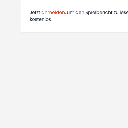
Jetzt
anmelden
, um den Spielbericht zu les
kostenlos.