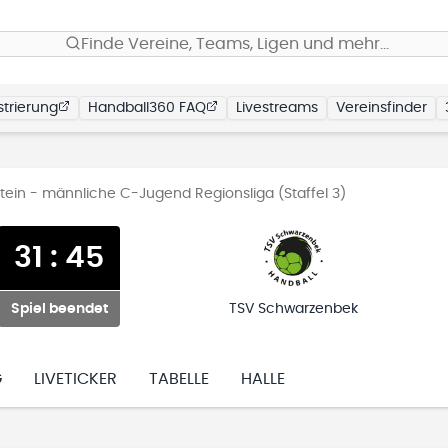
Finde Vereine, Teams, Ligen und mehr…
trierung
Handball360 FAQ
Livestreams
Vereinsfinder
ein - männliche C-Jugend Regionsliga (Staffel 3)
31
:
45
Spiel beendet
TSV Schwarzenbek
G
LIVETICKER
TABELLE
HALLE