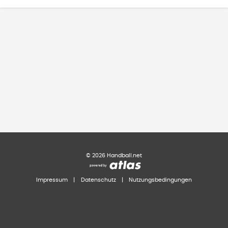
©
2026
Handball.net
Impressum
|
Datenschutz
|
Nutzungsbedingungen