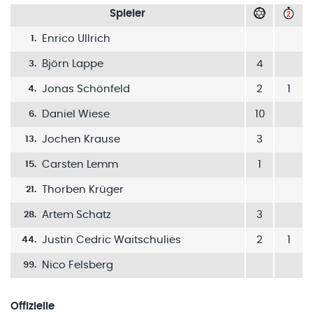
Spieler
Enrico Ullrich
1
.
Björn Lappe
4
3
.
Jonas Schönfeld
2
1
4
.
Daniel Wiese
10
6
.
Jochen Krause
3
13
.
Carsten Lemm
1
15
.
Thorben Krüger
21
.
Artem Schatz
3
28
.
Justin Cedric Waitschulies
2
1
44
.
Nico Felsberg
99
.
Offizielle