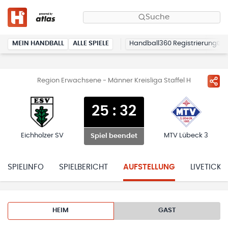
Suche
MEIN HANDBALL
ALLE SPIELE
Handball360 Registrierung
Region Erwachsene - Männer Kreisliga Staffel H
25
:
32
Eichholzer SV
MTV Lübeck 3
Spiel beendet
SPIELINFO
SPIELBERICHT
AUFSTELLUNG
LIVETICKE
HEIM
GAST