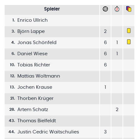
Spieler
Enrico Ullrich
1
.
Björn Lappe
2
3
.
Jonas Schönfeld
6
1
4
.
Daniel Wiese
6
1
6
.
Tobias Richter
6
10
.
Mattias Woltmann
12
.
Jochen Krause
1
13
.
Thorben Krüger
21
.
Artem Schatz
2
28
.
Thomas Bielfeldt
43
.
Justin Cedric Waitschulies
3
44
.