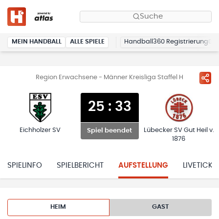
Suche
MEIN HANDBALL
ALLE SPIELE
Handball360 Registrierung
Region Erwachsene - Männer Kreisliga Staffel H
25
:
33
Eichholzer SV
Lübecker SV Gut Heil v.
Spiel beendet
1876
SPIELINFO
SPIELBERICHT
AUFSTELLUNG
LIVETICKE
HEIM
GAST