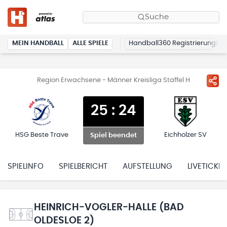
Suche
MEIN HANDBALL
ALLE SPIELE
Handball360 Registrierung
Region Erwachsene - Männer Kreisliga Staffel H
25
:
24
HSG Beste Trave
Eichholzer SV
Spiel beendet
SPIELINFO
SPIELBERICHT
AUFSTELLUNG
LIVETICKER
HEINRICH-VOGLER-HALLE (BAD
OLDESLOE 2)