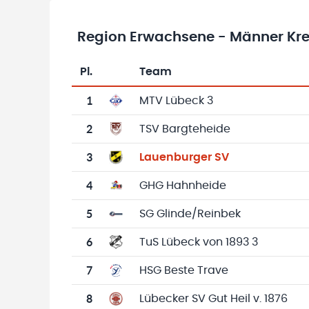
Region Erwachsene - Männer Krei
Pl.
Team
Team-Logo
Tabelle mit Vereinsplatzierungen, Spielen, 
1
MTV Lübeck 3
2
TSV Bargteheide
3
Lauenburger SV
4
GHG Hahnheide
5
SG Glinde/Reinbek
6
TuS Lübeck von 1893 3
7
HSG Beste Trave
8
Lübecker SV Gut Heil v. 1876