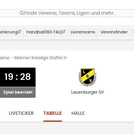
Finde Vereine, Teams, Ligen und mehr…
trierung
Handball360 FAQ
Livestreams
Vereinsfinder
ene - Männer Kreisliga Staffel H
19
:
28
Spiel beendet
Lauenburger SV
LIVETICKER
TABELLE
HALLE