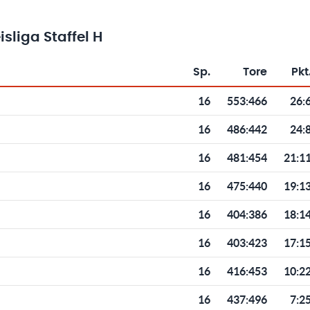
sliga Staffel H
Sp.
Tore
Pkt
Toren und Punkten
16
553
:
466
26:
16
486
:
442
24:
16
481
:
454
21:1
16
475
:
440
19:1
16
404
:
386
18:1
16
403
:
423
17:1
16
416
:
453
10:2
16
437
:
496
7:2