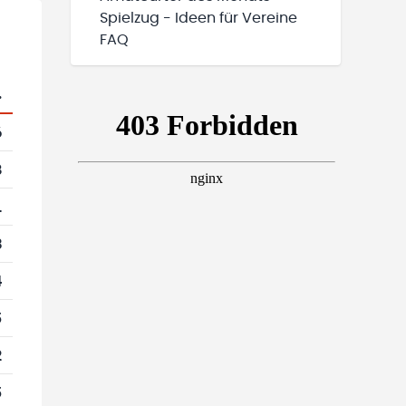
Spielzug - Ideen für Vereine
FAQ
.
6
8
1
3
4
5
2
5