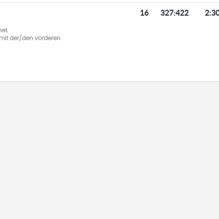
16
327
:
422
2:3
et.
ie mit der/den vorderen