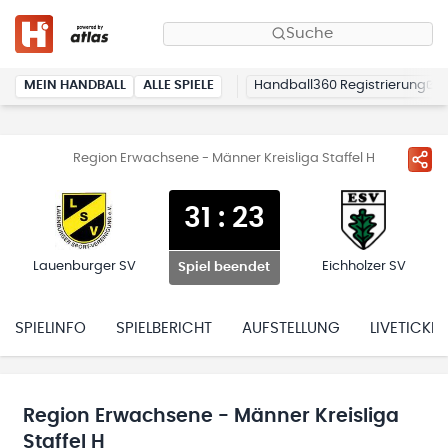
Suche
MEIN HANDBALL
ALLE SPIELE
Handball360 Registrierung
Region Erwachsene - Männer Kreisliga Staffel H
31
:
23
Lauenburger SV
Eichholzer SV
Spiel beendet
SPIELINFO
SPIELBERICHT
AUFSTELLUNG
LIVETICKER
Region Erwachsene - Männer Kreisliga
Staffel H