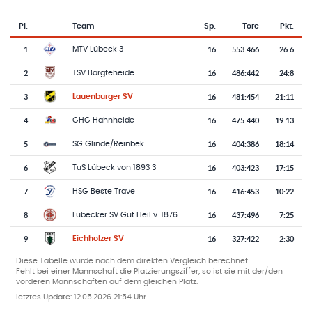
Pl.
Team
Sp.
Tore
Pkt.
Team-Logo
Tabelle mit Vereinsplatzierungen, Spielen, Toren und Punkten
1
16
553
:
466
26:6
MTV Lübeck 3
2
16
486
:
442
24:8
TSV Bargteheide
3
16
481
:
454
21:11
Lauenburger SV
4
16
475
:
440
19:13
GHG Hahnheide
5
16
404
:
386
18:14
SG Glinde/Reinbek
6
16
403
:
423
17:15
TuS Lübeck von 1893 3
7
16
416
:
453
10:22
HSG Beste Trave
8
16
437
:
496
7:25
Lübecker SV Gut Heil v. 1876
9
16
327
:
422
2:30
Eichholzer SV
Diese Tabelle wurde nach dem direkten Vergleich berechnet.
Fehlt bei einer Mannschaft die Platzierungsziffer, so ist sie mit der/den
vorderen Mannschaften auf dem gleichen Platz.
letztes Update:
12.05.2026 21:54 Uhr