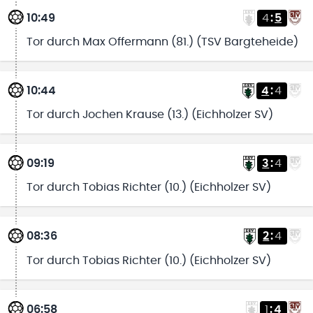
10:49
4
:
5
Tor durch Max Offermann (81.) (TSV Bargteheide)
10:44
4
:
4
Tor durch Jochen Krause (13.) (Eichholzer SV)
09:19
3
:
4
Tor durch Tobias Richter (10.) (Eichholzer SV)
08:36
2
:
4
Tor durch Tobias Richter (10.) (Eichholzer SV)
06:58
1
:
4