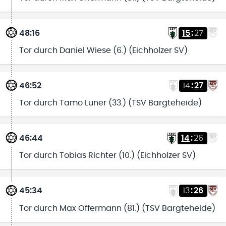
48:16
15
:
27
Tor durch Daniel Wiese (6.) (Eichholzer SV)
46:52
14
:
27
Tor durch Tamo Luner (33.) (TSV Bargteheide)
46:44
14
:
26
Tor durch Tobias Richter (10.) (Eichholzer SV)
45:34
13
:
26
Tor durch Max Offermann (81.) (TSV Bargteheide)