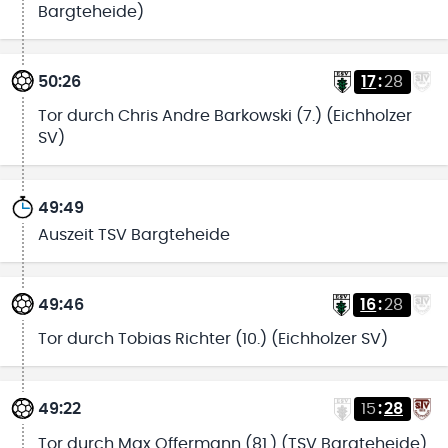
Bargteheide)
50:26
17
:
28
Tor durch Chris Andre Barkowski (7.) (Eichholzer
SV)
49:49
Auszeit TSV Bargteheide
49:46
16
:
28
Tor durch Tobias Richter (10.) (Eichholzer SV)
49:22
15
:
28
Tor durch Max Offermann (81.) (TSV Bargteheide)