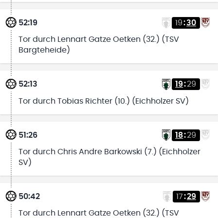
52:19
19
:
30
Tor durch Lennart Gatze Oetken (32.) (TSV
Bargteheide)
52:13
19
:
29
Tor durch Tobias Richter (10.) (Eichholzer SV)
51:26
18
:
29
Tor durch Chris Andre Barkowski (7.) (Eichholzer
SV)
50:42
17
:
29
Tor durch Lennart Gatze Oetken (32.) (TSV