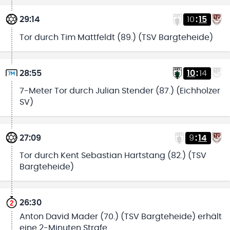
29:14
10
:
15
Tor durch Tim Mattfeldt (89.) (TSV Bargteheide)
28:55
10
:
14
7-Meter Tor durch Julian Stender (87.) (Eichholzer
SV)
27:09
9
:
14
Tor durch Kent Sebastian Hartstang (82.) (TSV
Bargteheide)
26:30
Anton David Mader (70.) (TSV Bargteheide) erhält
eine 2-Minuten Strafe