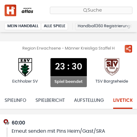
Suche
MEIN HANDBALL
ALLE SPIELE
Handball360 Registrierung
Region Erwachsene - Männer Kreisliga Staffel H
23
:
30
Eichholzer SV
TSV Bargteheide
Spiel beendet
SPIELINFO
SPIELBERICHT
AUFSTELLUNG
LIVETICKE
60:00
Erneut senden mit Pins Heim/Gast/SRA