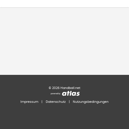
©
2026
Handball.net
Impressum
|
Datenschutz
|
Nutzungsbedingungen