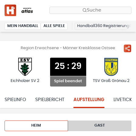
Suche
MEIN HANDBALL
ALLE SPIELE
Handball360 Registrierung
Region Erwachsene - Männer Kreisklasse Ostsee
25
:
29
Eichholzer SV 2
TSV Groß Grönau 2
Spiel beendet
SPIELINFO
SPIELBERICHT
AUFSTELLUNG
LIVETICKE
HEIM
GAST