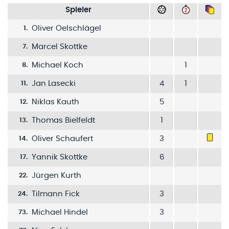
Spieler
Oliver Oelschlägel
1
.
Marcel Skottke
7
.
Michael Koch
1
8
.
Jan Lasecki
4
1
11
.
Niklas Kauth
5
12
.
Thomas Bielfeldt
1
13
.
Oliver Schaufert
3
14
.
Yannik Skottke
6
17
.
Jürgen Kurth
22
.
Tilmann Fick
3
24
.
Michael Hindel
3
73
.