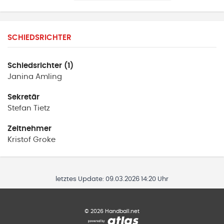
SCHIEDSRICHTER
Schiedsrichter (1)
Janina
Amling
Sekretär
Stefan
Tietz
Zeitnehmer
Kristof
Groke
letztes Update:
09.03.2026 14:20 Uhr
©
2026
Handball.net