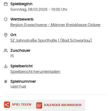
Spielbeginn
Sonntag, 08.03.2026 - 19:00 Uhr
Wettbewerb
Region Erwachsene - Männer Kreisklasse Ostsee
Ort
SZ Jahnstraße Sporthalle 1
(
Bad Schwartau
)
Zuschauer
15
Spielbericht
Spielbericht herunterladen
Spielnummer
14807148
SPIEL TEILEN
KALENDER ABONNIEREN