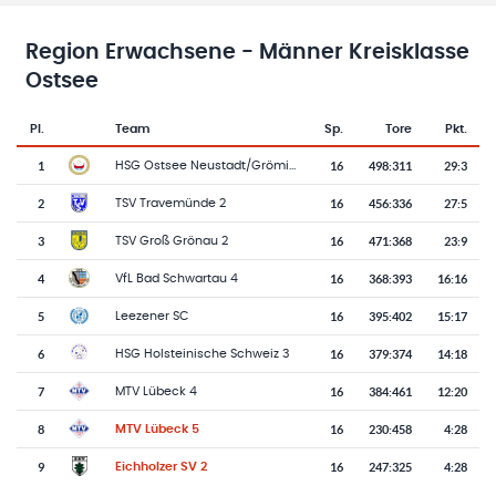
Region Erwachsene - Männer Kreisklasse
Ostsee
Pl.
Team
Sp.
Tore
Pkt.
Team-Logo
Tabelle mit Vereinsplatzierungen, Spielen, Toren und Punkten
1
16
498
:
311
29:3
HSG Ostsee Neustadt/Grömitz 3
2
16
456
:
336
27:5
TSV Travemünde 2
3
16
471
:
368
23:9
TSV Groß Grönau 2
4
16
368
:
393
16:16
VfL Bad Schwartau 4
5
16
395
:
402
15:17
Leezener SC
6
16
379
:
374
14:18
HSG Holsteinische Schweiz 3
7
16
384
:
461
12:20
MTV Lübeck 4
8
16
230
:
458
4:28
MTV Lübeck 5
9
16
247
:
325
4:28
Eichholzer SV 2