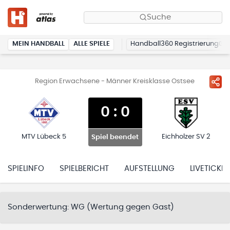
Suche
MEIN HANDBALL
ALLE SPIELE
Handball360 Registrierung
Region Erwachsene - Männer Kreisklasse Ostsee
0
:
0
MTV Lübeck 5
Eichholzer SV 2
Spiel beendet
SPIELINFO
SPIELBERICHT
AUFSTELLUNG
LIVETICKER
Sonderwertung:
WG (Wertung gegen Gast)