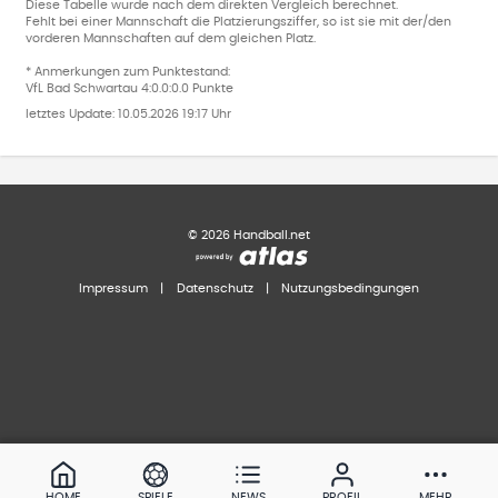
Diese Tabelle wurde nach dem direkten Vergleich berechnet.
Fehlt bei einer Mannschaft die Platzierungsziffer, so ist sie mit der/den
vorderen Mannschaften auf dem gleichen Platz.
* Anmerkungen zum Punktestand:
VfL Bad Schwartau 4:0.0:0.0 Punkte
letztes Update:
10.05.2026 19:17 Uhr
©
2026
Handball.net
Impressum
|
Datenschutz
|
Nutzungsbedingungen
HOME
SPIELE
NEWS
PROFIL
MEHR