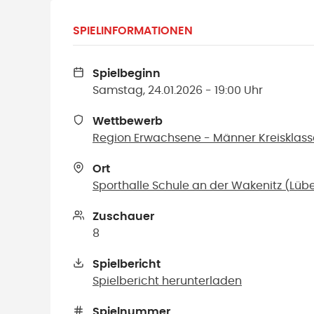
SPIELINFORMATIONEN
Spielbeginn
Samstag, 24.01.2026 - 19:00 Uhr
Wettbewerb
Region Erwachsene - Männer Kreisklass
Ort
Sporthalle Schule an der Wakenitz
(
Lüb
Zuschauer
8
Spielbericht
Spielbericht herunterladen
Spielnummer