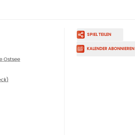
SPIEL TEILEN
KALENDER ABONNIEREN
e Ostsee
eck
)