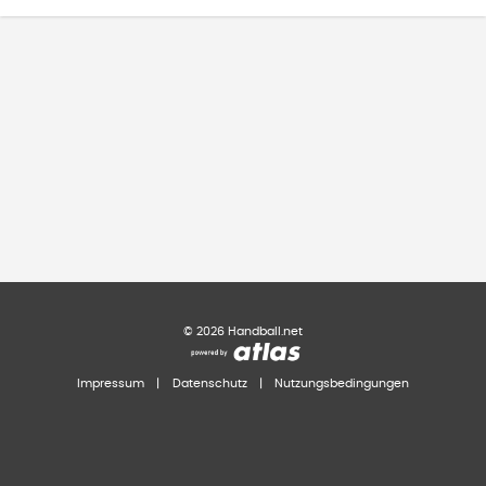
©
2026
Handball.net
Impressum
|
Datenschutz
|
Nutzungsbedingungen