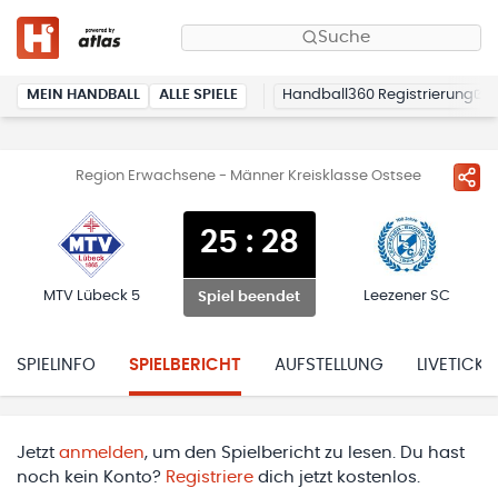
Suche
MEIN HANDBALL
ALLE SPIELE
Handball360 Registrierung
Region Erwachsene - Männer Kreisklasse Ostsee
25
:
28
MTV Lübeck 5
Leezener SC
Spiel beendet
SPIELINFO
SPIELBERICHT
AUFSTELLUNG
LIVETICKE
Jetzt
anmelden
, um den Spielbericht zu lesen. Du hast
noch kein Konto?
Registriere
dich jetzt kostenlos.