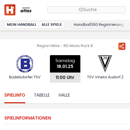
Suche
MEIN HANDBALL
ALLE SPIELE
Handball360 Registrierung
Region Mitte - RD Maxis Rück B
Samstag
18.01.25
11:00 Uhr
Büdelsdorfer TSV
TSV Vineta Audorf 2
SPIELINFO
TABELLE
HALLE
SPIELINFORMATIONEN