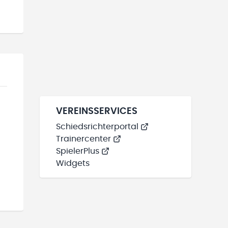
VEREINSSERVICES
Schiedsrichterportal
Trainercenter
SpielerPlus
Widgets