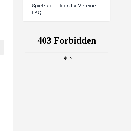
Spielzug - Ideen für Vereine
FAQ