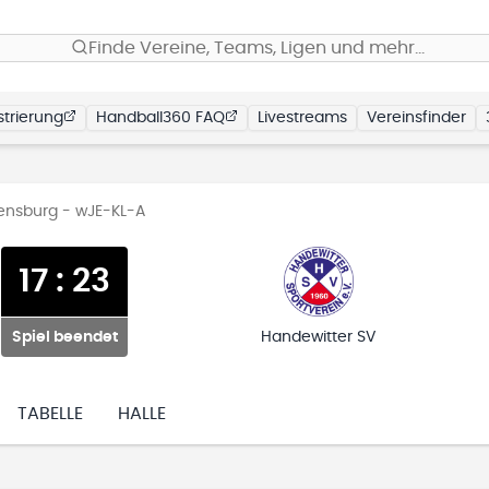
Finde Vereine, Teams, Ligen und mehr…
trierung
Handball360 FAQ
Livestreams
Vereinsfinder
lensburg - wJE-KL-A
17
:
23
Spiel beendet
Handewitter SV
TABELLE
HALLE