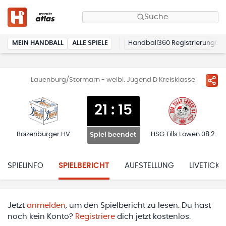
Suche
MEIN HANDBALL
ALLE SPIELE
Handball360 Registrierung
Lauenburg/Stormarn - weibl. Jugend D Kreisklasse
21
:
15
Boizenburger HV
HSG Tills Löwen 08 2
Spiel beendet
SPIELINFO
SPIELBERICHT
AUFSTELLUNG
LIVETICKE
Jetzt
anmelden
, um den Spielbericht zu lesen. Du hast
noch kein Konto?
Registriere
dich jetzt kostenlos.