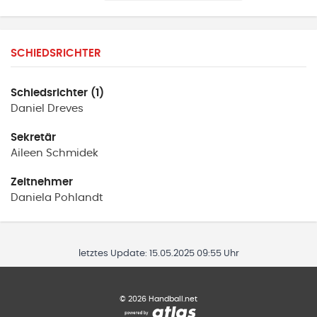
SCHIEDSRICHTER
Schiedsrichter (1)
Daniel
Dreves
Sekretär
Aileen
Schmidek
Zeitnehmer
Daniela
Pohlandt
letztes Update:
15.05.2025 09:55 Uhr
©
2026
Handball.net