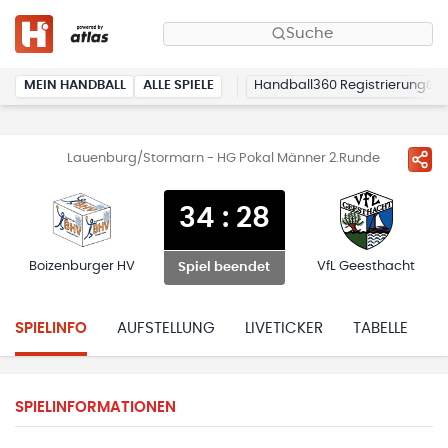
Suche
MEIN HANDBALL
ALLE SPIELE
Handball360 Registrierung
Lauenburg/Stormarn - HG Pokal Männer 2.Runde
34
:
28
Boizenburger HV
VfL Geesthacht
Spiel beendet
SPIELINFO
AUFSTELLUNG
LIVETICKER
TABELLE
H
SPIELINFORMATIONEN