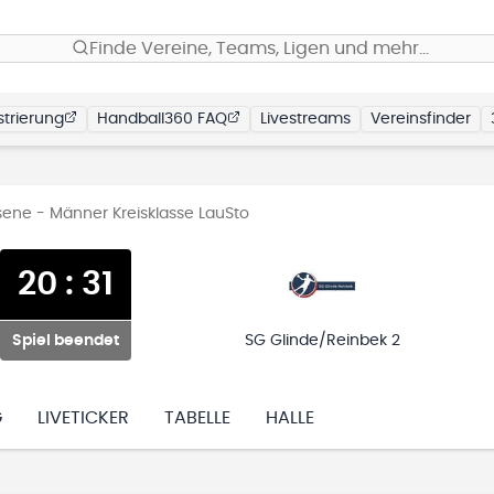
Finde Vereine, Teams, Ligen und mehr…
trierung
Handball360 FAQ
Livestreams
Vereinsfinder
ene - Männer Kreisklasse LauSto
20
:
31
Spiel beendet
SG Glinde/Reinbek 2
G
LIVETICKER
TABELLE
HALLE