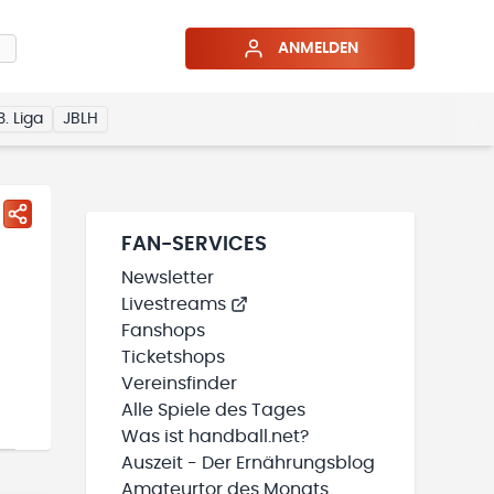
ANMELDEN
3. Liga
JBLH
FAN-SERVICES
Newsletter
Livestreams
Fanshops
Ticketshops
Vereinsfinder
Alle Spiele des Tages
Was ist handball.net?
Auszeit - Der Ernährungsblog
Amateurtor des Monats