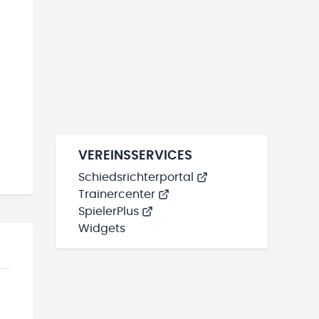
VEREINSSERVICES
Schiedsrichterportal
Trainercenter
SpielerPlus
Widgets