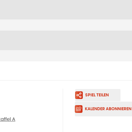
SPIEL TEILEN
KALENDER ABONNIEREN
affel A