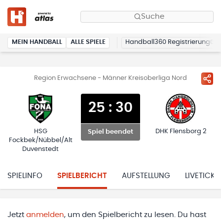
Suche
MEIN HANDBALL
ALLE SPIELE
Handball360 Registrierung
Region Erwachsene - Männer Kreisoberliga Nord
25
:
30
HSG
DHK Flensborg 2
Spiel beendet
Fockbek/Nübbel/Alt
Duvenstedt
SPIELINFO
SPIELBERICHT
AUFSTELLUNG
LIVETICKE
Jetzt
anmelden
, um den Spielbericht zu lesen. Du hast