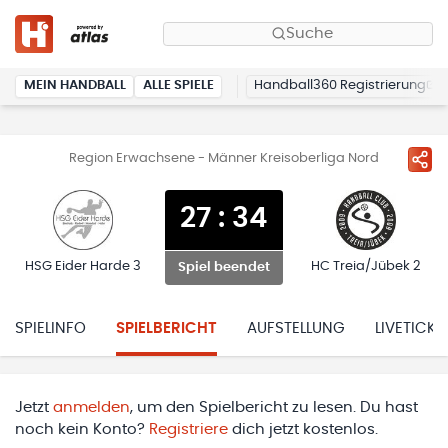
Suche
MEIN HANDBALL
ALLE SPIELE
Handball360 Registrierung
Region Erwachsene - Männer Kreisoberliga Nord
27
:
34
HSG Eider Harde 3
HC Treia/Jübek 2
Spiel beendet
SPIELINFO
SPIELBERICHT
AUFSTELLUNG
LIVETICKE
Jetzt
anmelden
, um den Spielbericht zu lesen. Du hast
noch kein Konto?
Registriere
dich jetzt kostenlos.