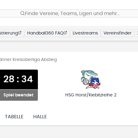
Finde Vereine, Teams, Ligen und mehr…
trierung
Handball360 FAQ
Livestreams
Vereinsfinder
änner Kreisoberliga Abstieg
28
:
34
Spiel beendet
HSG Horst/Kiebitzreihe 2
TABELLE
HALLE