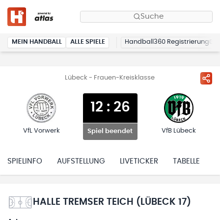
Suche
MEIN HANDBALL
ALLE SPIELE
Handball360 Registrierung
Lübeck - Frauen-Kreisklasse
12
:
26
VfL Vorwerk
VfB Lübeck
Spiel beendet
SPIELINFO
AUFSTELLUNG
LIVETICKER
TABELLE
H
HALLE TREMSER TEICH (LÜBECK 17)