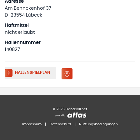
Adresse
Am Behnckenhof 37
D-23554 Lübeck
Haftmittel
nicht erlaubt
Hallennummer
140827
HALLENSPIELPLAN
©
2026
Handball.net
Impressum
|
Datenschutz
|
Nutzungsbedingungen