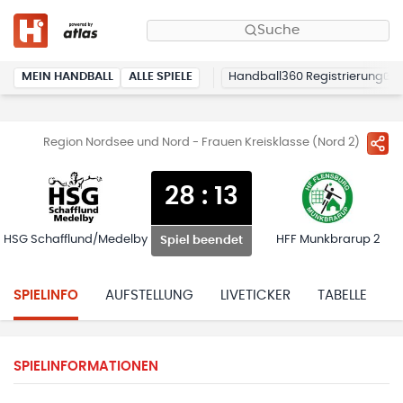
Suche
MEIN HANDBALL
ALLE SPIELE
Handball360 Registrierung
Region Nordsee und Nord - Frauen Kreisklasse (Nord 2)
28
:
13
HSG Schafflund/Medelby
HFF Munkbrarup 2
Spiel beendet
SPIELINFO
AUFSTELLUNG
LIVETICKER
TABELLE
H
SPIELINFORMATIONEN