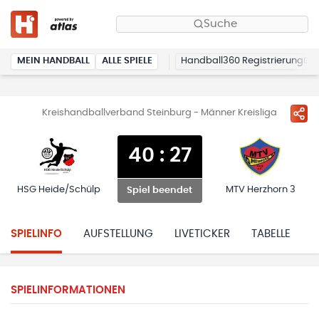
Suche
MEIN HANDBALL
ALLE SPIELE
Handball360 Registrierung
Kreishandballverband Steinburg - Männer Kreisliga
40
:
27
HSG Heide/Schülp
MTV Herzhorn 3
Spiel beendet
SPIELINFO
AUFSTELLUNG
LIVETICKER
TABELLE
H
SPIELINFORMATIONEN