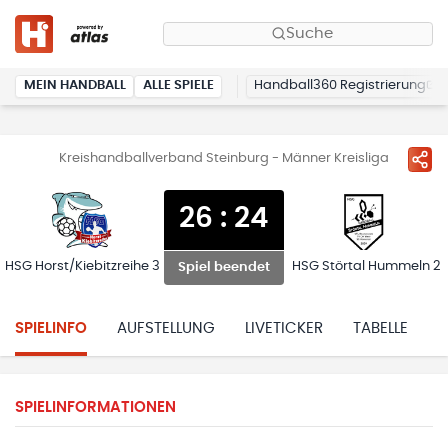
Suche
MEIN HANDBALL
ALLE SPIELE
Handball360 Registrierung
Kreishandballverband Steinburg - Männer Kreisliga
26
:
24
HSG Horst/Kiebitzreihe 3
HSG Störtal Hummeln 2
Spiel beendet
SPIELINFO
AUFSTELLUNG
LIVETICKER
TABELLE
H
SPIELINFORMATIONEN