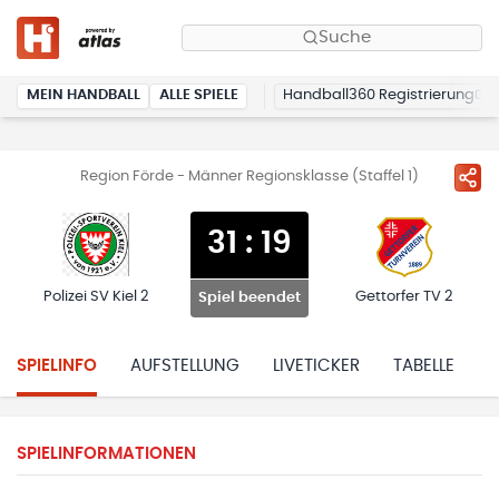
Suche
MEIN HANDBALL
ALLE SPIELE
Handball360 Registrierung
Region Förde - Männer Regionsklasse (Staffel 1)
31
:
19
Polizei SV Kiel 2
Gettorfer TV 2
Spiel beendet
SPIELINFO
AUFSTELLUNG
LIVETICKER
TABELLE
H
SPIELINFORMATIONEN