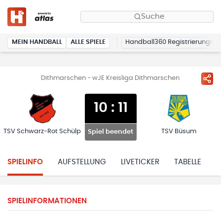
Suche
MEIN HANDBALL
ALLE SPIELE
Handball360 Registrierung
Dithmarschen - wJE Kreisliga Dithmarschen
10
:
11
TSV Schwarz-Rot Schülp
TSV Büsum
Spiel beendet
SPIELINFO
AUFSTELLUNG
LIVETICKER
TABELLE
H
SPIELINFORMATIONEN