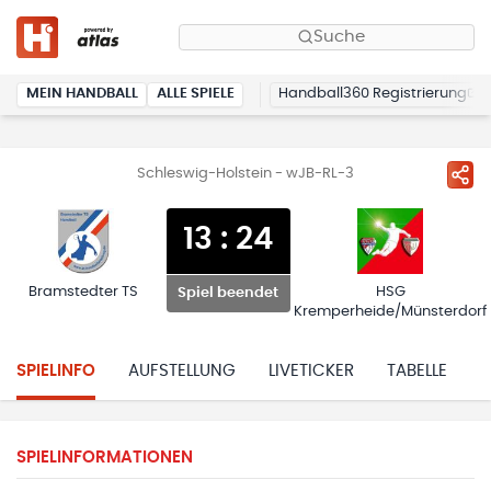
Suche
MEIN HANDBALL
ALLE SPIELE
Handball360 Registrierung
Schleswig-Holstein - wJB-RL-3
13
:
24
Bramstedter TS
HSG
Spiel beendet
Kremperheide/Münsterdorf
SPIELINFO
AUFSTELLUNG
LIVETICKER
TABELLE
H
SPIELINFORMATIONEN