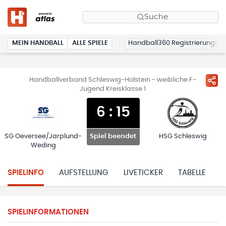
Suche
MEIN HANDBALL
ALLE SPIELE
Handball360 Registrierung
Handballverband Schleswig-Holstein - weibliche F-
Jugend Kreisklasse 1
6
:
15
SG Oeversee/Jarplund-
HSG Schleswig
Spiel beendet
Weding
SPIELINFO
AUFSTELLUNG
LIVETICKER
TABELLE
H
SPIELINFORMATIONEN