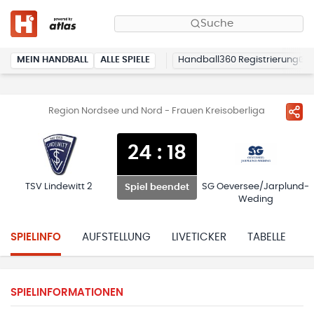
Suche
MEIN HANDBALL
ALLE SPIELE
Handball360 Registrierung
Region Nordsee und Nord - Frauen Kreisoberliga
24
:
18
TSV Lindewitt 2
SG Oeversee/Jarplund-
Spiel beendet
Weding
SPIELINFO
AUFSTELLUNG
LIVETICKER
TABELLE
H
SPIELINFORMATIONEN