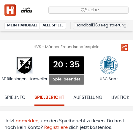
Suche
MEIN HANDBALL
ALLE SPIELE
Handball360 Registrierung
HVS - Männer Freundschaftsspiele
20
:
35
SF Rilchingen-Hanweiler
USC Saar
Spiel beendet
SPIELINFO
SPIELBERICHT
AUFSTELLUNG
LIVETICKE
Jetzt
anmelden
, um den Spielbericht zu lesen. Du hast
noch kein Konto?
Registriere
dich jetzt kostenlos.