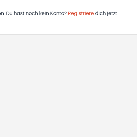
en. Du hast noch kein Konto?
Registriere
dich jetzt