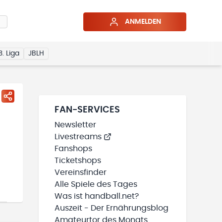
ANMELDEN
3. Liga
JBLH
FAN-SERVICES
Newsletter
Livestreams
Fanshops
Ticketshops
Vereinsfinder
Alle Spiele des Tages
Was ist handball.net?
Auszeit - Der Ernährungsblog
Amateurtor des Monats