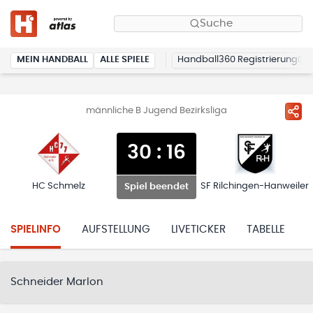
Suche
MEIN HANDBALL
ALLE SPIELE
Handball360 Registrierung
männliche B Jugend Bezirksliga
30
:
16
HC Schmelz
SF Rilchingen-Hanweiler
Spiel beendet
SPIELINFO
AUFSTELLUNG
LIVETICKER
TABELLE
H
Schneider Marlon