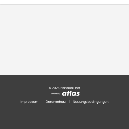
©
2026
Handball.net
Impressum
|
Datenschutz
|
Nutzungsbedingungen