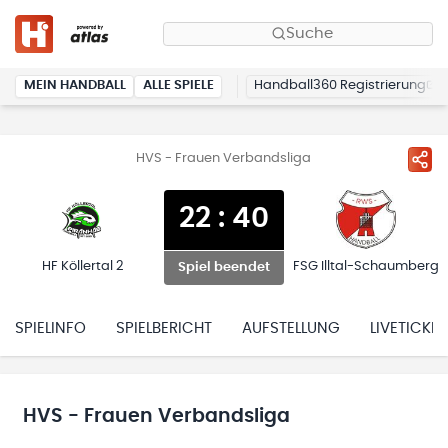
Suche
MEIN HANDBALL
ALLE SPIELE
Handball360 Registrierung
HVS - Frauen Verbandsliga
22
:
40
HF Köllertal 2
FSG Illtal-Schaumberg
Spiel beendet
SPIELINFO
SPIELBERICHT
AUFSTELLUNG
LIVETICKER
HVS - Frauen Verbandsliga