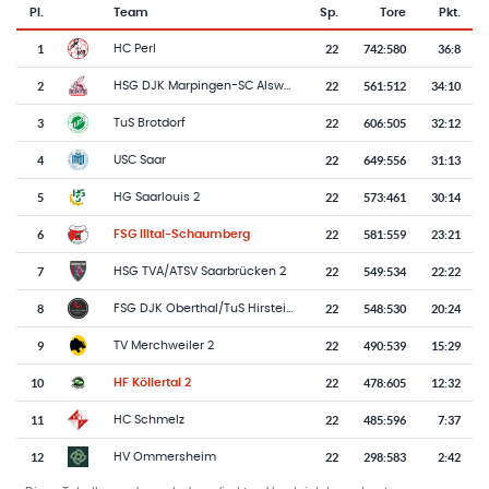
Pl.
Team
Sp.
Tore
Pkt.
Team-Logo
Tabelle mit Vereinsplatzierungen, Spielen, Toren und Punkten
1
22
742
:
580
36:8
HC Perl
2
22
561
:
512
34:10
HSG DJK Marpingen-SC Alsweiler 3
3
22
606
:
505
32:12
TuS Brotdorf
4
22
649
:
556
31:13
USC Saar
5
22
573
:
461
30:14
HG Saarlouis 2
6
22
581
:
559
23:21
FSG Illtal-Schaumberg
7
22
549
:
534
22:22
HSG TVA/ATSV Saarbrücken 2
8
22
548
:
530
20:24
FSG DJK Oberthal/TuS Hirstein 2
9
22
490
:
539
15:29
TV Merchweiler 2
10
22
478
:
605
12:32
HF Köllertal 2
11
22
485
:
596
7:37
HC Schmelz
12
22
298
:
583
2:42
HV Ommersheim