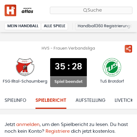
Suche
MEIN HANDBALL
ALLE SPIELE
Handball360 Registrierung
HVS - Frauen Verbandsliga
35
:
28
FSG Illtal-Schaumberg
TuS Brotdorf
Spiel beendet
SPIELINFO
SPIELBERICHT
AUFSTELLUNG
LIVETICKE
Jetzt
anmelden
, um den Spielbericht zu lesen. Du hast
noch kein Konto?
Registriere
dich jetzt kostenlos.