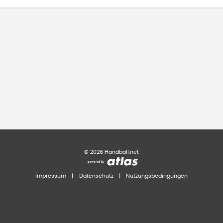
©
2026
Handball.net
Impressum
|
Datenschutz
|
Nutzungsbedingungen