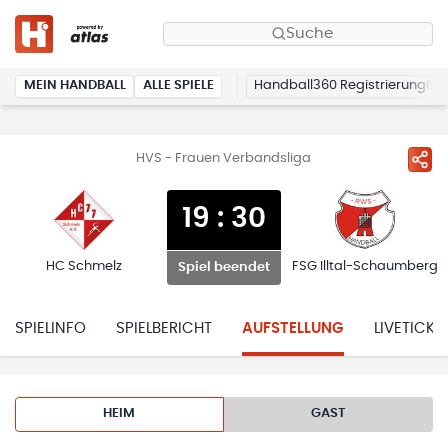
Suche
MEIN HANDBALL
ALLE SPIELE
Handball360 Registrierung
HVS - Frauen Verbandsliga
19
:
30
HC Schmelz
FSG Illtal-Schaumberg
Spiel beendet
SPIELINFO
SPIELBERICHT
AUFSTELLUNG
LIVETICKE
HEIM
GAST