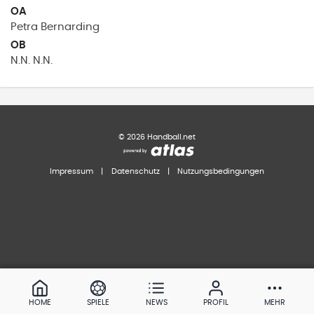
OA
Petra
Bernarding
OB
N.N.
N.N.
©
2026
Handball.net
Impressum
|
Datenschutz
|
Nutzungsbedingungen
HOME
SPIELE
NEWS
PROFIL
MEHR