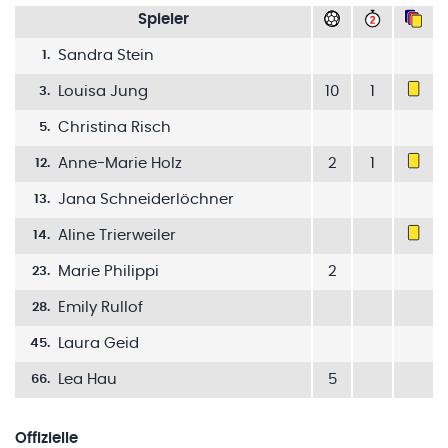
Spieler
Sandra Stein
1
.
Louisa Jung
10
1
3
.
Christina Risch
5
.
Anne-Marie Holz
2
1
12
.
Jana Schneiderlöchner
13
.
Aline Trierweiler
14
.
Marie Philippi
2
23
.
Emily Rullof
28
.
Laura Geid
45
.
Lea Hau
5
66
.
Offizielle