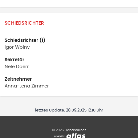
SCHIEDSRICHTER
Schiedsrichter (1)
Igor
Wolny
Sekretär
Nele
Doerr
Zeitnehmer
Anna-Lena
Zimmer
letztes Update:
28.09.2025 12:10 Uhr
©
2026
Handball.net