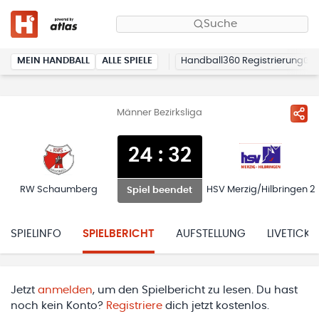
Suche
MEIN HANDBALL
ALLE SPIELE
Handball360 Registrierung
Männer Bezirksliga
24
:
32
RW Schaumberg
HSV Merzig/Hilbringen 2
Spiel beendet
SPIELINFO
SPIELBERICHT
AUFSTELLUNG
LIVETICKE
Jetzt
anmelden
, um den Spielbericht zu lesen. Du hast
noch kein Konto?
Registriere
dich jetzt kostenlos.