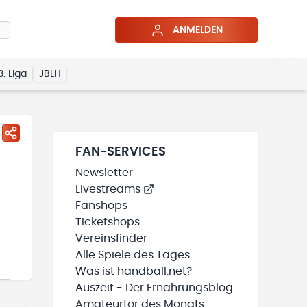
ANMELDEN
3. Liga
JBLH
FAN-SERVICES
Newsletter
Livestreams
Fanshops
Ticketshops
Vereinsfinder
Alle Spiele des Tages
Was ist handball.net?
Auszeit - Der Ernährungsblog
Amateurtor des Monats