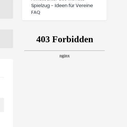
Spielzug - Ideen für Vereine
FAQ