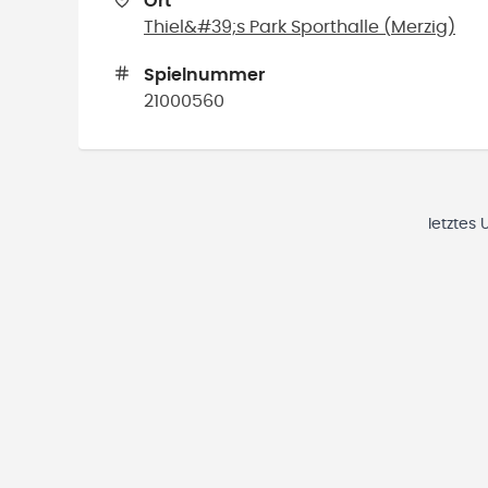
Ort
Thiel&#39;s Park Sporthalle
(
Merzig
)
Spielnummer
21000560
letztes