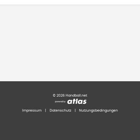
©
2026
Handball.net
Impressum
|
Datenschutz
|
Nutzungsbedingungen