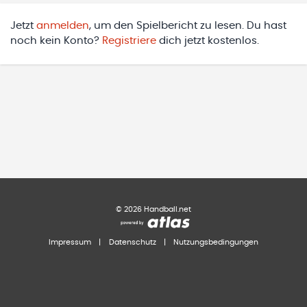
Jetzt
anmelden
, um den Spielbericht zu lesen. Du hast
noch kein Konto?
Registriere
dich jetzt kostenlos.
©
2026
Handball.net
Impressum
|
Datenschutz
|
Nutzungsbedingungen